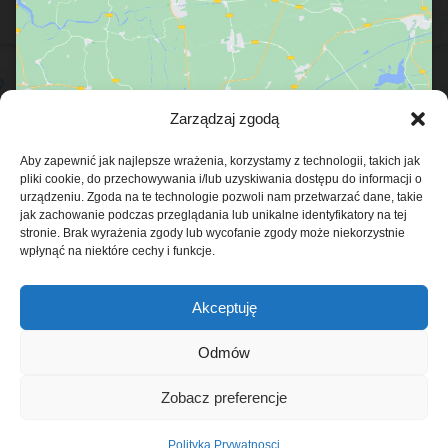
Zarządzaj zgodą
Kliknij, żeby zaakceptować marketing pliki
cookies i włączyć tę treść
Aby zapewnić jak najlepsze wrażenia, korzystamy z technologii, takich jak
pliki cookie, do przechowywania i/lub uzyskiwania dostępu do informacji o
urządzeniu. Zgoda na te technologie pozwoli nam przetwarzać dane, takie
jak zachowanie podczas przeglądania lub unikalne identyfikatory na tej
stronie. Brak wyrażenia zgody lub wycofanie zgody może niekorzystnie
wpłynąć na niektóre cechy i funkcje.
Akceptuję
Odmów
Zobacz preferencje
Realizacja:
Netfi
X
er.pl
Polityka Prywatnosci