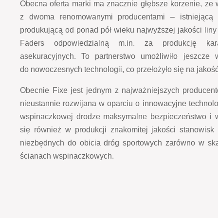
Obecna oferta marki ma znacznie głębsze korzenie, ze 
z dwoma renomowanymi producentami – istniejącą 
produkującą od ponad pół wieku najwyższej jakości lin
Faders odpowiedzialną m.in. za produkcję kar
asekuracyjnych. To partnerstwo umożliwiło jeszcze 
do nowoczesnych technologii, co przełożyło się na jakoś
Obecnie Fixe jest jednym z najważniejszych producentów
nieustannie rozwijana w oparciu o innowacyjne technol
wspinaczkowej drodze maksymalne bezpieczeństwo i wy
się również w produkcji znakomitej jakości stanowisk
niezbędnych do obicia dróg sportowych zarówno w ska
ścianach wspinaczkowych.