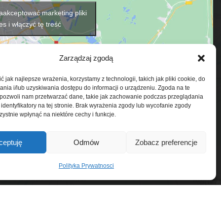
 zaakceptować marketing pliki
es i włączyć tę treść
Zarządzaj zgodą
 jak najlepsze wrażenia, korzystamy z technologii, takich jak pliki cookie, do
ia i/lub uzyskiwania dostępu do informacji o urządzeniu. Zgoda na te
 pozwoli nam przetwarzać dane, takie jak zachowanie podczas przeglądania
 identyfikatory na tej stronie. Brak wyrażenia zgody lub wycofanie zgody
ystnie wpłynąć na niektóre cechy i funkcje.
ceptuję
Odmów
Zobacz preferencje
Polityka Prywatnosci