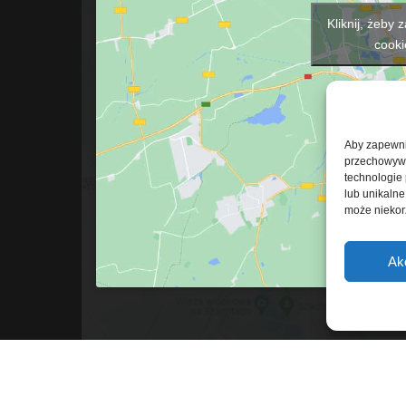
Kliknij, żeby
cooki
Aby zapewnić
przechowywan
technologie
lub unikalne
może niekorz
Ak