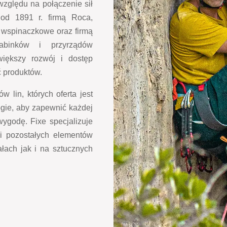
względu na połączenie sił
od 1891 r. firmą Roca,
y wspinaczkowe oraz firmą
abinków i przyrządów
większy rozwój i dostęp
ć produktów.
 lin, których oferta jest
ogie, aby zapewnić każdej
godę. Fixe specjalizuje
 i pozostałych elementów
łach jak i na sztucznych